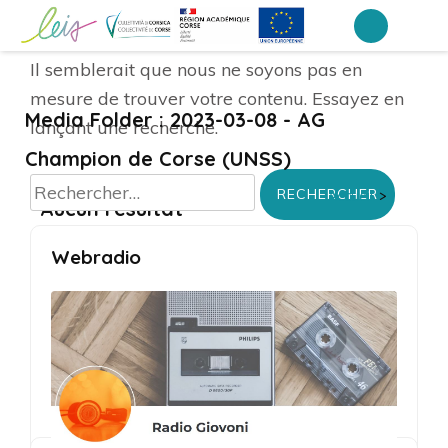
Aller
au
Collège Arthur Giovoni – Ajaccio
Il semblerait que nous ne soyons pas en
contenu
mesure de trouver votre contenu. Essayez en
(Pressez
Media Folder :
2023-03-08 - AG
lançant une recherche.
Entrée)
Champion de Corse (UNSS)
Rechercher :
Accueil
>
Aucun résultat
Webradio