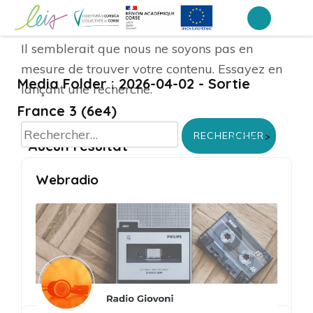
Aller
au
Collège Arthur Giovoni – Ajaccio
Il semblerait que nous ne soyons pas en
contenu
mesure de trouver votre contenu. Essayez en
(Pressez
Media Folder :
2026-04-02 - Sortie
lançant une recherche.
Entrée)
France 3 (6e4)
Rechercher :
Accueil
>
Aucun résultat
Webradio