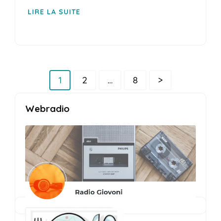
LIRE LA SUITE
Pagination
Page
Page
Page
1
2
…
8
>
des
publications
Webradio