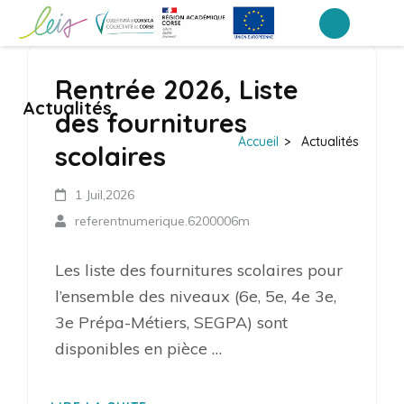
Aller
au
Collège Arthur Giovoni – Ajaccio
contenu
Rentrée 2026, Liste
(Pressez
Actualités
Entrée)
des fournitures
Accueil
>
Actualités
scolaires
1 Juil,2026
referentnumerique.6200006m
Les liste des fournitures scolaires pour
l’ensemble des niveaux (6e, 5e, 4e 3e,
3e Prépa-Métiers, SEGPA) sont
disponibles en pièce …