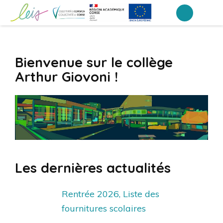
Aller
au
Collège Arthur Giovoni – Ajaccio
contenu
(Pressez
Bienvenue sur le collège
Entrée)
Arthur Giovoni !
Les dernières actualités
Rentrée 2026, Liste des
fournitures scolaires