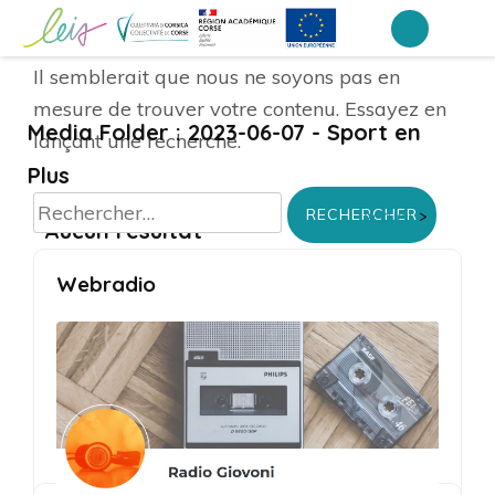
Aller
au
Collège Arthur Giovoni – Ajaccio
Il semblerait que nous ne soyons pas en
contenu
mesure de trouver votre contenu. Essayez en
(Pressez
Media Folder :
2023-06-07 - Sport en
lançant une recherche.
Entrée)
Plus
Rechercher :
Accueil
>
Aucun résultat
Webradio