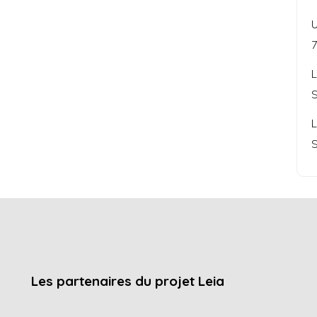
U
L
S
L
S
Les partenaires du projet Leia