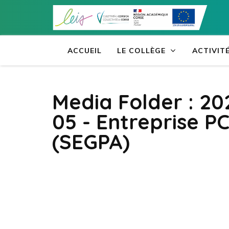
Aller
au
contenu
(Pressez
ACCUEIL
LE COLLÈGE
ACTIVIT
Entrée)
Media Folder :
20
05 - Entreprise P
(SEGPA)