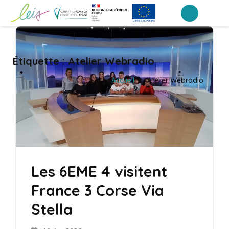
Aller
au
Collège Arthur Giovoni – Ajaccio
contenu
(Pressez
Étiquette :
Atelier Webradio
Entrée)
Accueil
>
Atelier Webradio
Les 6EME 4 visitent
France 3 Corse Via
Stella