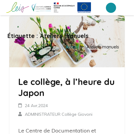
Aller
au
Collège Arthur Giovoni – Ajaccio
contenu
(Pressez
Étiquette :
Ateliers manuels
Entrée)
Accueil
>
Ateliers manuels
Le collège, à l’heure du
Japon
24 Avr,2024
ADMINISTRATEUR Collège Giovoni
Le Centre de Documentation et