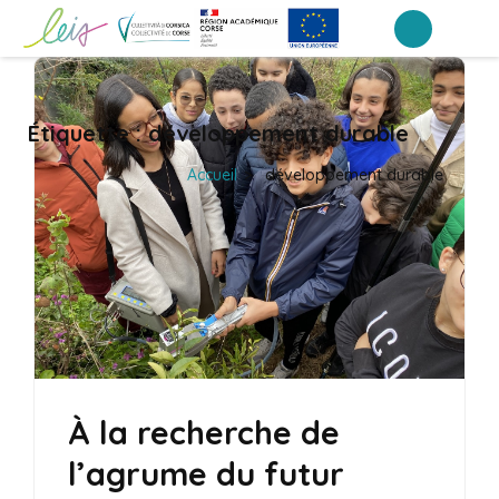
Aller
au
Collège Arthur Giovoni – Ajaccio
contenu
(Pressez
Étiquette :
développement durable
Entrée)
Accueil
>
développement durable
À la recherche de
l’agrume du futur