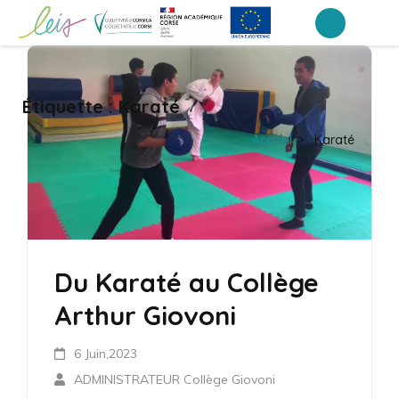
Aller
au
Collège Arthur Giovoni – Ajaccio
contenu
(Pressez
Étiquette :
Karaté
Entrée)
Accueil
>
Karaté
Du Karaté au Collège
Arthur Giovoni
6 Juin,2023
ADMINISTRATEUR Collège Giovoni