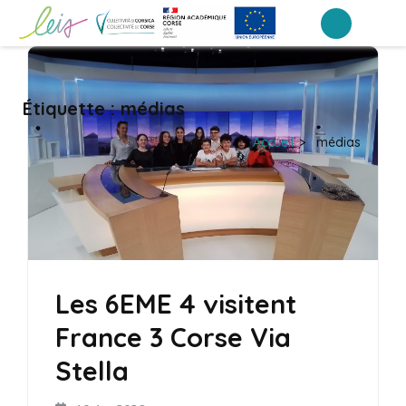
Aller
au
Collège Arthur Giovoni – Ajaccio
contenu
(Pressez
Étiquette :
médias
Entrée)
Accueil
>
médias
Les 6EME 4 visitent
France 3 Corse Via
Stella