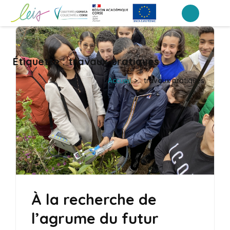
Aller
au
Collège Arthur Giovoni – Ajaccio
contenu
(Pressez
Étiquette :
travaux pratiques
Entrée)
Accueil
>
travaux pratiques
À la recherche de
l’agrume du futur