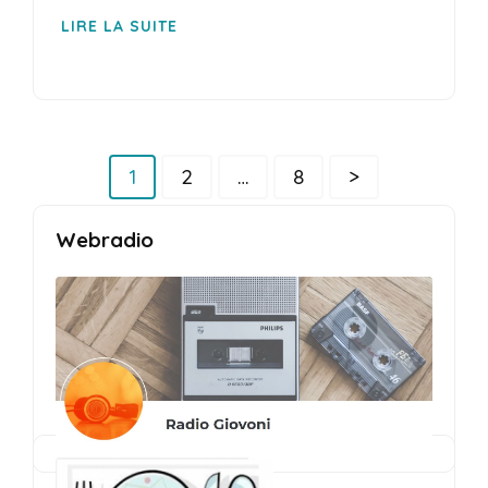
LIRE LA SUITE
Pagination
Page
Page
Page
1
2
…
8
>
des
publications
Webradio