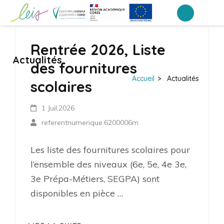
Aller
au
Collège Arthur Giovoni – Ajaccio
contenu
Rentrée 2026, Liste
(Pressez
Actualités
Entrée)
des fournitures
Accueil
>
Actualités
scolaires
1 Juil,2026
referentnumerique.6200006m
Les liste des fournitures scolaires pour
l’ensemble des niveaux (6e, 5e, 4e 3e,
3e Prépa-Métiers, SEGPA) sont
disponibles en pièce …