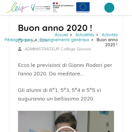
Aller
au
Collège Arthur Giovoni – Ajaccio
contenu
Buon anno 2020 !
(Pressez
Accueil
>
Actualités
>
Activités
Entrée)
Pédagogiques
>
Enseignements généraux
>
Buon anno
29 Jan,2020
2020 !
ADMINISTRATEUR Collège Giovoni
Ecco le previsioni di Gianni Rodari per
l’anno 2020. Da meditare…
e
e
e
e
Gli alunni di 6
1, 5
3, 5
4 e 5
5 vi
auguranno un bellissimo 2020.
Lecteur
vidéo