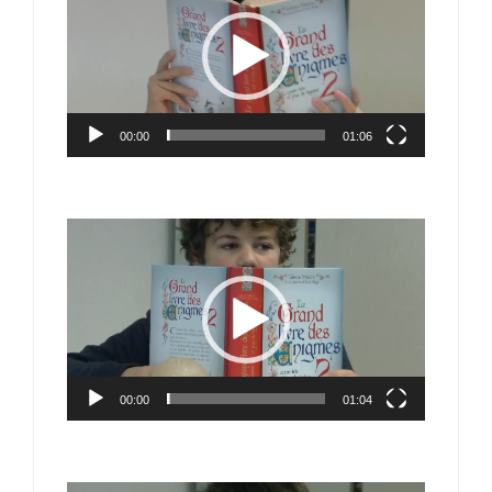
vidéo
00:00
01:06
Lecteur
vidéo
00:00
01:04