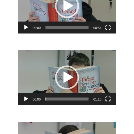
00:00
00:54
Lecteur
vidéo
00:00
01:10
Lecteur