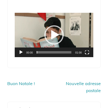
Lecteur
vidéo
00:00
01:00
Navigation
Buon Natale !
Nouvelle adresse
de
postale
l’article