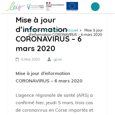
Aller
au
Collège Arthur Giovoni – Ajaccio
Mise à jour
contenu
(Pressez
d’information
Accueil
>
Actualités
>
Accueil
>
Mise à jour
Entrée)
d’information CORONAVIRUS – 6 mars 2020
CORONAVIRUS – 6
mars 2020
6 Mar,2020
gpoli
Mise à jour d’information
CORONAVIRUS – 6 mars 2020
L’agence régionale de santé (ARS) a
confirmé hier, jeudi 5 mars, trois cas
de coronavirus en Corse importés et