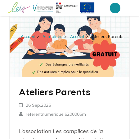
Aller
au
Collège Arthur Giovoni – Ajaccio
contenu
(Pressez
Accueil
>
Actualités
>
Accueil
>
Ateliers Parents
Entrée)
Ateliers Parents
26 Sep,2025
referentnumerique.6200006m
L’association
Les complices de la