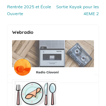
Navigation
Rentrée 2025 et École
Sortie Kayak pour les
de
Ouverte
4EME 2
l’article
Webradio