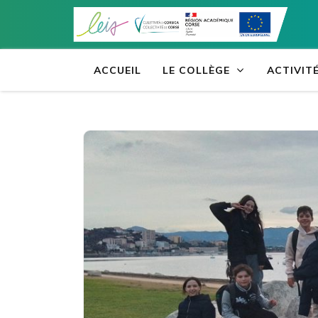
Aller
au
contenu
(Pressez
ACCUEIL
LE COLLÈGE
ACTIVIT
Entrée)