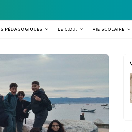
Accueil
>
Actualités
>
Activités Pédagogiques
>
Enseignement
Collège Arthur 
ÉS PÉDAGOGIQUES
LE C.D.I.
VIE SCOLAIRE