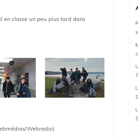
il en classe un peu plus tard dans
R
s
M
c
U
L
S
L
S
 Webmédias/Webradio)