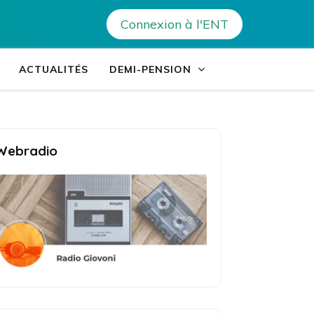
s généraux
>
Les élèves de 6e4 visitent le quartier !
Connexion à l'ENT
Giovoni – Ajaccio
ACTUALITÉS
DEMI-PENSION
Webradio